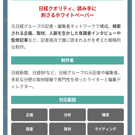
日経クオリティ、読み手に
刺さるホワイトペーパー
元日経グループの記者・編集者ネットワークで構成。
検索
される企画、取材、人脈を生かした有識者インタビューや
監修記事
など、記者視点で誰に読まれるかを考えた戦略的
な制作。
制作者
日経新聞、日経BPなど、日経グループの元記者や編集者。
多彩な分野の取材経験で専門性を培ったライターと編集デ
ィレクター。
対応範囲
企画
分析
構成
調査
取材
ライティング