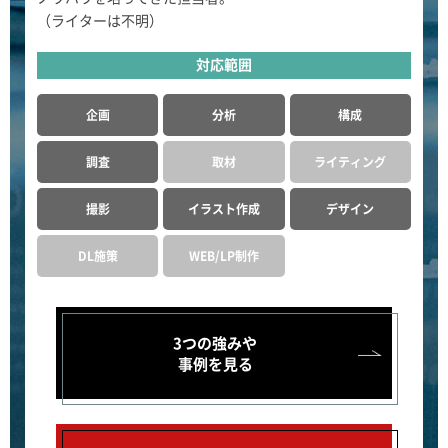
（ライターは不明）
対応範囲
企画
分析
構成
調査
取材
ライティング
撮影
イラスト作成
デザイン
DL施策
WEB/LP制作
3つの強みや
事例を見る