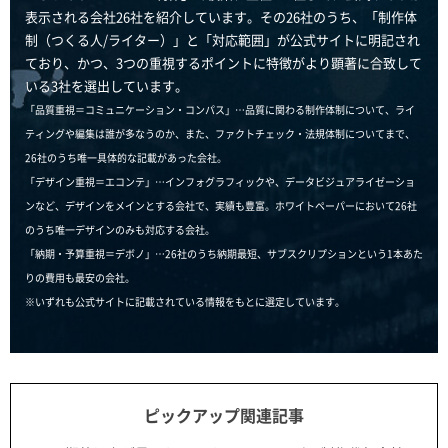
表示される会社26社を紹介しています。その26社のうち、「制作体
制（つくる人/ライター）」と「対応範囲」が公式サイトに明記され
ており、かつ、3つの重視するポイントに特徴がより顕著に合致して
いる3社を選出しています。
「品質重視＝コミュニケーション・コンパス」…品質に関わる制作体制について、ライ
ティングや編集は誰が多なうのか、また、ファクトチェック・法規体制についてまで、
26社のうち唯一具体的な記載があった会社。
「デザイン重視＝エコンテ」…インフォグラフィックや、データビジュアライゼーショ
ンなど、デザインをメインとする会社で、実績も豊富。ホワイトペーパーにおいて26社
のうち唯一デザインのみも対応する会社。
「納期・予算重視＝デボノ」…26社のうち納期最短、サブスクリプションという1本あた
りの費用も最安の会社。
※いずれも公式サイトに記載されている情報をもとに選定しています。
ピックアップ関連記事