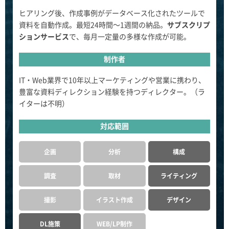
ヒアリング後、作成事例がデータベース化されたツールで
資料を自動作成。最短24時間～1週間の納品。
サブスクリプ
ションサービス
で、毎月一定量の多様な作成が可能。
制作者
IT・Web業界で10年以上マーケティングや営業に携わり、
豊富な資料ディレクション経験を持つディレクター。（ラ
イターは不明）
対応範囲
企画
分析
構成
調査
取材
ライティング
撮影
イラスト作成
デザイン
DL施策
WEB/LP制作