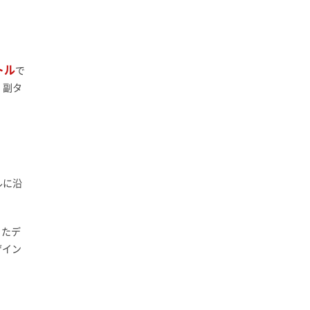
トル
で
。副タ
ルに沿
ったデ
ザイン