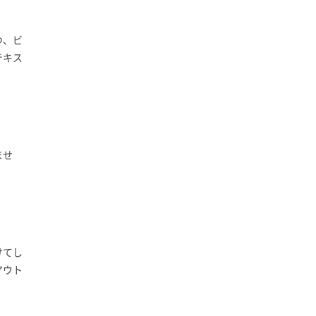
つ、ビ
テキス
ませ
けてし
アウト