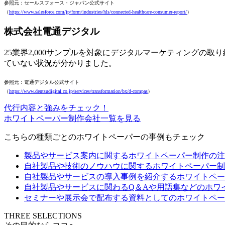
参照元：セールスフォース・ジャパン公式サイト
（
https://www.salesforce.com/jp/form/industries/hls/connected-healthcare-consumer-report/
）
株式会社電通デジタル
25業界2,000サンプルを対象にデジタルマーケティングの
ていない状況が分かりました。
参照元：電通デジタル公式サイト
（
https://www.dentsudigital.co.jp/services/transformation/bx/d-compas
）
代行内容と強みをチェック！
ホワイトペーパー制作会社一覧を見る
こちらの種類ごとのホワイトペーパーの事例もチェック
製品やサービス案内に関するホワイトペーパー制作の注
自社製品や技術のノウハウに関するホワイトペーパー制
自社製品やサービスの導入事例を紹介するホワイトペー
自社製品やサービスに関わるQ＆Aや用語集などのホワ
セミナーや展示会で配布する資料としてのホワイトペー
THREE SELECTIONS