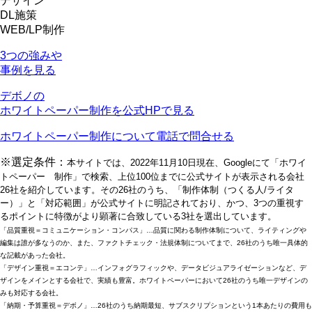
デザイン
DL施策
WEB/LP制作
3つの強みや
事例を見る
デボノの
ホワイトペーパー制作を公式HPで見る
ホワイトペーパー制作について電話で問合せる
※選定条件：
本サイトでは、2022年11月10日現在、Googleにて「ホワイ
トペーパー 制作」で検索、上位100位までに公式サイトが表示される会社
26社を紹介しています。その26社のうち、「制作体制（つくる人/ライタ
ー）」と「対応範囲」が公式サイトに明記されており、かつ、3つの重視す
るポイントに特徴がより顕著に合致している3社を選出しています。
「品質重視＝コミュニケーション・コンパス」…品質に関わる制作体制について、ライティングや
編集は誰が多なうのか、また、ファクトチェック・法規体制についてまで、26社のうち唯一具体的
な記載があった会社。
「デザイン重視＝エコンテ」…インフォグラフィックや、データビジュアライゼーションなど、デ
ザインをメインとする会社で、実績も豊富。ホワイトペーパーにおいて26社のうち唯一デザインの
みも対応する会社。
「納期・予算重視＝デボノ」…26社のうち納期最短、サブスクリプションという1本あたりの費用も