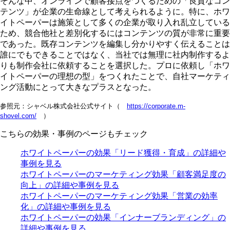
そんな中、オンラインで顧客接点をつくるための「良質なコン
テンツ」が企業の生命線として考えられるように。特に、ホワ
イトペーパーは施策として多くの企業が取り入れ乱立している
ため、競合他社と差別化するにはコンテンツの質が非常に重要
であった。既存コンテンツを編集し分かりやすく伝えることは
誰にでもできることではなく、当社では無理に社内制作するよ
りも制作会社に依頼することを選択した。プロに依頼し「ホワ
イトペーパーの理想の型」をつくれたことで、自社マーケティ
ング活動にとって大きなプラスとなった。
参照元：シャベル株式会社公式サイト（
https://corporate.m-
shovel.com/
）
こちらの効果・事例のページもチェック
ホワイトペーパーの効果「リード獲得・育成」の詳細や
事例を見る
ホワイトペーパーのマーケティング効果「顧客満足度の
向上」の詳細や事例を見る
ホワイトペーパーのマーケティング効果「営業の効率
化」の詳細や事例を見る
ホワイトペーパーの効果「インナーブランディング」の
詳細や事例を見る