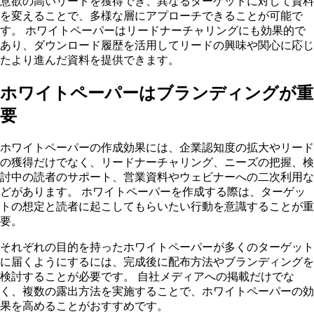
意欲の高いリードを獲得でき、異なるターゲットに対して資料
を変えることで、多様な層にアプローチできることが可能で
す。 ホワイトペーパーはリードナーチャリングにも効果的で
あり、ダウンロード履歴を活用してリードの興味や関心に応じ
たより進んだ資料を提供できます。
ホワイトペーパーはブランディングが重
要
ホワイトペーパーの作成効果には、企業認知度の拡大やリード
の獲得だけでなく、リードナーチャリング、ニーズの把握、検
討中の読者のサポート、営業資料やウェビナーへの二次利用な
どがあります。 ホワイトペーパーを作成する際は、ターゲッ
トの想定と読者に起こしてもらいたい行動を意識することが重
要。
それぞれの目的を持ったホワイトペーパーが多くのターゲット
に届くようにするには、完成後に配布方法やブランディングを
検討することが必要です。 自社メディアへの掲載だけでな
く、複数の露出方法を実施することで、ホワイトペーパーの効
果を高めることがおすすめです。