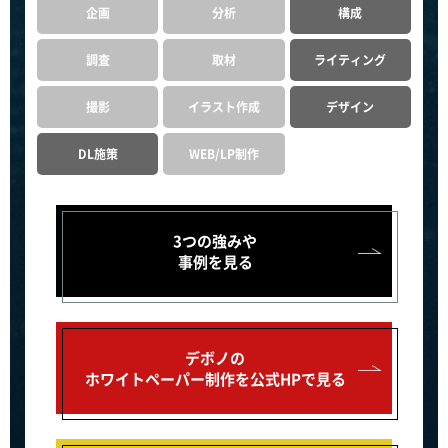
企画
分析
構成
調査
取材
ライティング
撮影
イラスト作成
デザイン
DL施策
WEB/LP制作
3つの強みや
事例を見る
デボノの
ホワイトペーパー制作を公式HPで見る