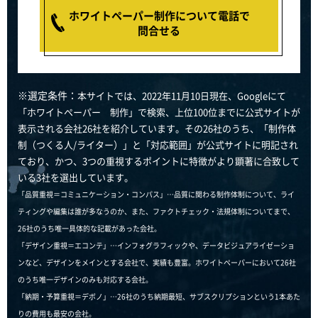
ホワイトペーパー制作について電話で
問合せる
※選定条件：
本サイトでは、2022年11月10日現在、Googleにて
「ホワイトペーパー 制作」で検索、上位100位までに公式サイトが
表示される会社26社を紹介しています。その26社のうち、「制作体
制（つくる人/ライター）」と「対応範囲」が公式サイトに明記され
ており、かつ、3つの重視するポイントに特徴がより顕著に合致して
いる3社を選出しています。
「品質重視＝コミュニケーション・コンパス」…品質に関わる制作体制について、ライ
ティングや編集は誰が多なうのか、また、ファクトチェック・法規体制についてまで、
26社のうち唯一具体的な記載があった会社。
「デザイン重視＝エコンテ」…インフォグラフィックや、データビジュアライゼーショ
ンなど、デザインをメインとする会社で、実績も豊富。ホワイトペーパーにおいて26社
のうち唯一デザインのみも対応する会社。
「納期・予算重視＝デボノ」…26社のうち納期最短、サブスクリプションという1本あた
りの費用も最安の会社。