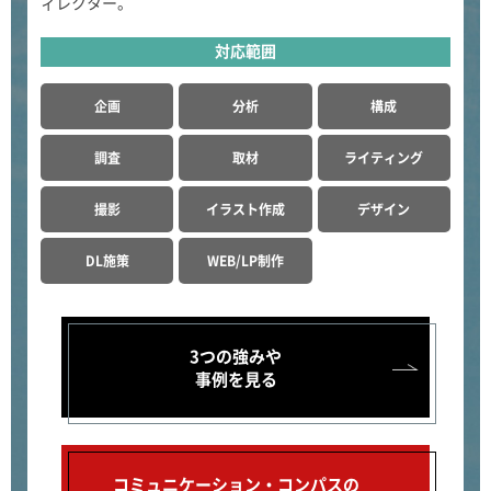
ィレクター。
対応範囲
企画
分析
構成
調査
取材
ライティング
撮影
イラスト作成
デザイン
DL施策
WEB/LP制作
3つの強みや
事例を見る
コミュニケーション・コンパスの