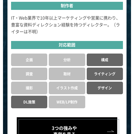
制作者
IT・Web業界で10年以上マーケティングや営業に携わり、
豊富な資料ディレクション経験を持つディレクター。（ラ
イターは不明）
対応範囲
企画
分析
構成
調査
取材
ライティング
撮影
イラスト作成
デザイン
DL施策
WEB/LP制作
3つの強みや