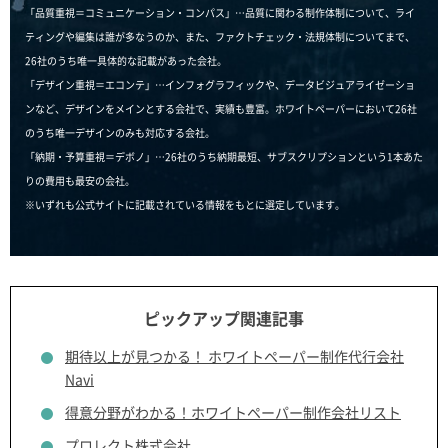
「品質重視＝コミュニケーション・コンパス」…品質に関わる制作体制について、ライ
ティングや編集は誰が多なうのか、また、ファクトチェック・法規体制についてまで、
26社のうち唯一具体的な記載があった会社。
「デザイン重視＝エコンテ」…インフォグラフィックや、データビジュアライゼーショ
ンなど、デザインをメインとする会社で、実績も豊富。ホワイトペーパーにおいて26社
のうち唯一デザインのみも対応する会社。
「納期・予算重視＝デボノ」…26社のうち納期最短、サブスクリプションという1本あた
りの費用も最安の会社。
※いずれも公式サイトに記載されている情報をもとに選定しています。
ピックアップ関連記事
期待以上が見つかる！ ホワイトペーパー制作代行会社
Navi
得意分野がわかる！ホワイトペーパー制作会社リスト
プロレクト株式会社