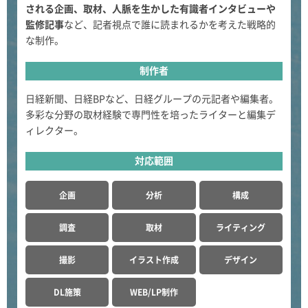
される企画、取材、人脈を生かした有識者インタビューや
監修記事
など、記者視点で誰に読まれるかを考えた戦略的
な制作。
制作者
日経新聞、日経BPなど、日経グループの元記者や編集者。
多彩な分野の取材経験で専門性を培ったライターと編集デ
ィレクター。
対応範囲
企画
分析
構成
調査
取材
ライティング
撮影
イラスト作成
デザイン
DL施策
WEB/LP制作