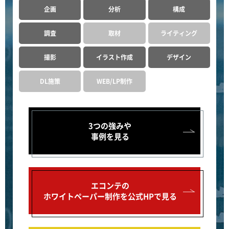
企画
分析
構成
調査
取材
ライティング
撮影
イラスト作成
デザイン
DL施策
WEB/LP制作
3つの強みや
事例を見る
エコンテの
ホワイトペーパー制作を公式HPで見る